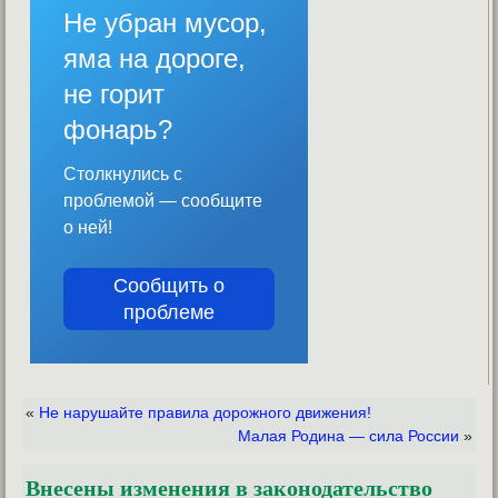
Не убран мусор,
яма на дороге,
не горит
фонарь?
Столкнулись с
проблемой — сообщите
о ней!
Сообщить о
проблеме
«
Не нарушайте правила дорожного движения!
Малая Родина — сила России
»
Внесены изменения в законодательство