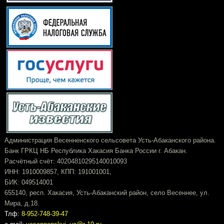
Администрация Весенненского сельсовета Усть-Абаканского района.
Банк ГРКЦ НБ Республика Хакасия Банка России г. Абакан.
Расчётный счёт: 40204810295140010093
ИНН: 1910009857, КПП: 191001001,
БИК: 049514001
655140, респ. Хакасия, Усть-Абаканский район, село Весеннее, ул.
Мира, д.18.
Тлф:
8-952-748-39-47