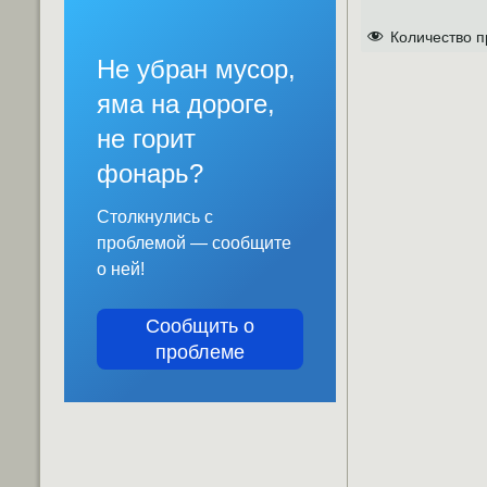
Количество п
Не убран мусор,
яма на дороге,
не горит
фонарь?
Столкнулись с
проблемой — сообщите
о ней!
Сообщить о
проблеме