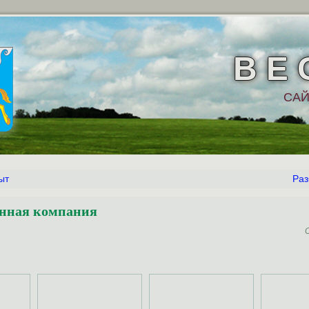
В Е 
САЙ
ыт
Раз
нная компания