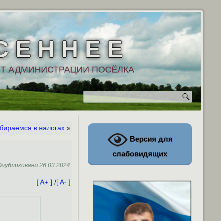
С Е Н Н Е Е
Т АДМИНИСТРАЦИИ ПОСЁЛКА
бираемся в налогах
»
Версия для
слабовидящих
Опубликовано
26.03.2024
[ A+ ]
/
[ A- ]