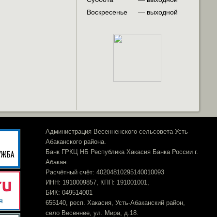
Воскресенье
— выходной
Администрация Весенненского сельсовета Усть-
Абаканского района.
Банк ГРКЦ НБ Республика Хакасия Банка России г.
Абакан.
Расчётный счёт: 40204810295140010093
ИНН: 1910009857, КПП: 191001001,
БИК: 049514001
655140, респ. Хакасия, Усть-Абаканский район,
село Весеннее, ул. Мира, д.18.