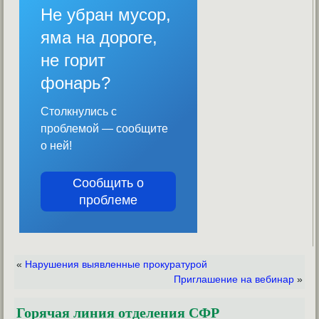
Не убран мусор,
яма на дороге,
не горит
фонарь?
Столкнулись с
проблемой — сообщите
о ней!
Сообщить о
проблеме
«
Нарушения выявленные прокуратурой
Приглашение на вебинар
»
Горячая линия отделения СФР