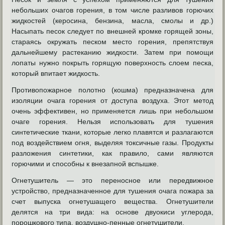
небольших очагов горения, в том числе разливов горючих
жидкостей (керосина, бензина, масла, смолы и др.)
Насыпать песок следует по внешней кромке горящей зоны,
стараясь окружать песком место горения, препятствуя
дальнейшему растеканию жидкости. Затем при помощи
лопаты нужно покрыть горящую поверхность слоем песка,
который впитает жидкость.
Противопожарное полотно (кошма) предназначена для
изоляции очага горения от доступа воздуха. Этот метод
очень эффективен, но применяется лишь при небольшом
очаге горения. Нельзя использовать для тушения
синтетические ткани, которые легко плавятся и разлагаются
под воздействием огня, выделяя токсичные газы. Продукты
разложения синтетики, как правило, сами являются
горючими и способны к внезапной вспышке.
Огнетушитель — это переносное или передвижное
устройство, предназначенное для тушения очага пожара за
счет выпуска огнетушащего вещества. Огнетушители
делятся на три вида: на основе двуокиси углерода,
порошкового типа, воздушно-пенные огнетушители.