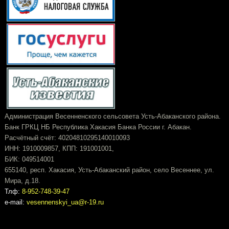
Администрация Весенненского сельсовета Усть-Абаканского района.
Банк ГРКЦ НБ Республика Хакасия Банка России г. Абакан.
Расчётный счёт: 40204810295140010093
ИНН: 1910009857, КПП: 191001001,
БИК: 049514001
655140, респ. Хакасия, Усть-Абаканский район, село Весеннее, ул.
Мира, д.18.
Тлф:
8-952-748-39-47
e-mail:
vesennenskyi_ua@r-19.ru