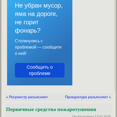
Не убран мусор,
яма на дороге,
не горит
фонарь?
Столкнулись с
проблемой — сообщите
о ней!
Сообщить о
проблеме
«
Росреестр разъясняет
Прокуратура разъясняет
»
Первичные средства пожаротушения
Опубликовано
13.02.2025