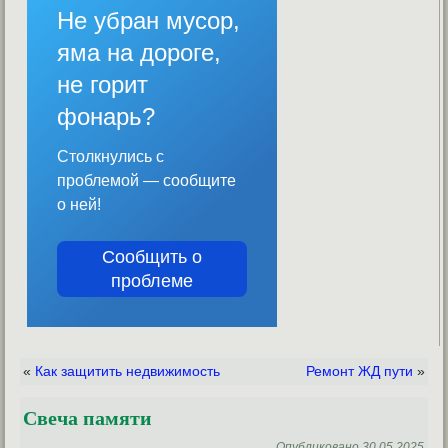
Не убран мусор,
яма на дороге,
не горит
фонарь?
Столкнулись с
проблемой — сообщите
о ней!
Сообщить о
проблеме
«
Как защитить недвижимость
Ремонт ЖД пути
»
Свеча памяти
Опубликовано
30.05.2025