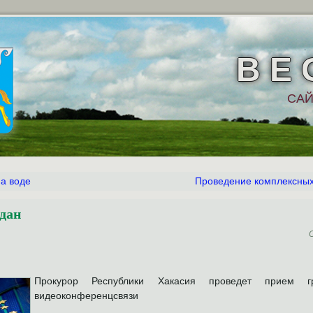
В Е 
САЙ
на воде
Проведение комплексных
дан
Прокурор Республики Хакасия проведет прием 
видеоконференцсвязи