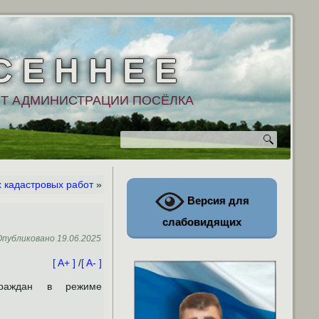
С Е Н Н Е Е
Т АДМИНИСТРАЦИИ ПОСЁЛКА
 кадастровых работ
»
Версия для
слабовидящих
Опубликовано
19.06.2025
[ A+ ]
/
[ A- ]
граждан в режиме