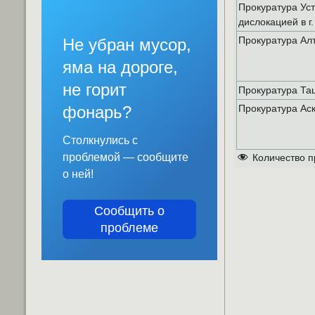
Прокуратура Уст
дислокацией в г
Прокуратура Ал
Не убран мусор,
яма на дороге,
не горит
Прокуратура Та
фонарь?
Прокуратура Аск
Столкнулись с
проблемой — сообщите
Количество п
о ней!
Сообщить о
проблеме