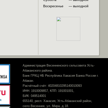
Воскресенье
— выходной
Администрация Весенненского сельсовета Усть-
Абаканского района.
Банк ГРКЦ НБ Республика Хакасия Банка России г.
Абакан.
Расчётный счёт: 40204810295140010093
ИНН: 1910009857, КПП: 191001001,
БИК: 049514001
655140, респ. Хакасия, Усть-Абаканский район,
село Весеннее, ул. Мира, д.18.