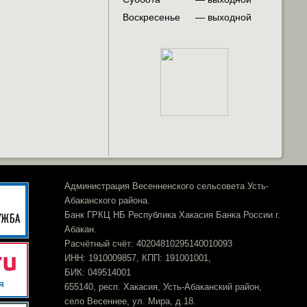
Воскресенье
— выходной
Администрация Весенненского сельсовета Усть-
Абаканского района.
Банк ГРКЦ НБ Республика Хакасия Банка России г.
Абакан.
Расчётный счёт: 40204810295140010093
ИНН: 1910009857, КПП: 191001001,
БИК: 049514001
655140, респ. Хакасия, Усть-Абаканский район,
село Весеннее, ул. Мира, д.18.