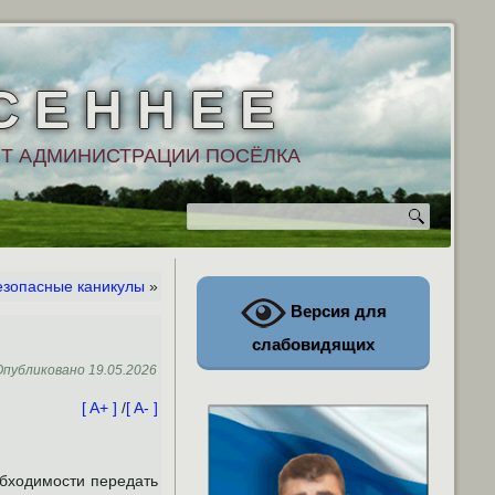
С Е Н Н Е Е
Т АДМИНИСТРАЦИИ ПОСЁЛКА
езопасные каникулы
»
Версия для
слабовидящих
Опубликовано
19.05.2026
[ A+ ]
/
[ A- ]
бходимости передать