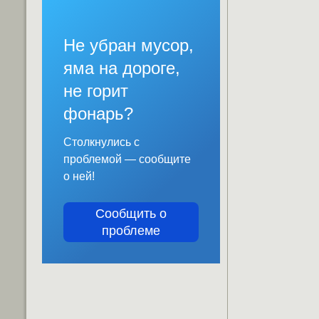
Не убран мусор,
яма на дороге,
не горит
фонарь?
Столкнулись с
проблемой — сообщите
о ней!
Сообщить о
проблеме